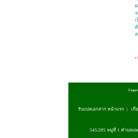
ฝ
จ
เ
ต
ส
«
Copyri
รับแปลเอกสาร หน้าแรก
|
เกี
545/285 หมู่ที่ 1 ตำบล