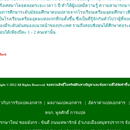
รั่งเศสมาโดยตลอดระยะเวลา 5 ปี ทำให้ผู้แปลมีความรู้ ความสามารถมากยิ่งข
บการศึกษาระดับมัธยมศึกษาตอนปลายจากโรงเรียนเตรียมอุดมศึกษา (ติ
ป็นโรงเรียนเตรียมอุดมแห่งแรกที่ก่อตั้งขึ้น ซึ่งเป็นที่รู้จักกันทั่วไปว่าผู
้องมีระดับมันสมองแนวหน้าของประเทศ รวมถึงสอบชิงทุนได้ศึกษาต่อระดับ
อบได้เพียงปีละ 1 - 2 คนเท่านั้น
 Back
ght © 2012 All Rights Reserved. ขอสงวนสิทธิ์ในทรัพย์สินทางปัญหาและข้อความที่ได้จัดทำขึ้น
่ยวกับการรับแปลเอกสาร
|
ผลงานแปลเอกสาร
|
อัตราค่าแปลเอกสาร
หจก. พูลศักดิ์ การแปล
แพรกษาใหม่
ซอยมังกร - ขันดี ถนนเทพารักษ์
อำเภอเมืองสมุทรปราการ จั