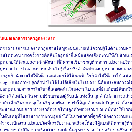
รับแปลเอกสาร
ราคาถูก
จริงหรือ
ัตราค่าบริการแปลราคาถูกส่วนใหญ่จะมีนักแปลที่มีความรู้ในด้านงานทั่ว
้านโดดเด่น บางครั้งการตัดสินใจลูกค้าก็เหมือนยัดเยียดงานให้กับนักแป
ฎหมายให้นักแปลงานนักศึกษา ที่มีความเชี่ยวชาญด้านการแปลงานบริหาร
ฎหมายไปแปลออกมาแบบอ่านไม่รู้เรื่อง ซึ่งคำศัพท์ของกฎหมายแตกต่างจากศ
ากลูกค้านำงานไปใช้ได้อ่านแล้วพอใช้ได้พอเข้าใจก็นำไปใช้การได้ แต่หา
oogle แปลภาษา ลูกค้านำไปใช้ไม่ได้เสียเงินไปเปล่าๆ นี่คือประสบการณ
ปลกฎหมายจากเราไม่ไหวก็เลยตัดสินใจส่งงานไปแปลที่อื่นเกือบยี่สิบหน
ช้งานได้เหมือนกัน ตามปรัชญาของผู้รับแปลแห่งนั้น ลูกค้าไม่สามารถนำง
ท่ากับเสียเงินราคาถูกไปฟรีๆ หกพันบาท ทำให้ลูกค้าประสบปัญหาว่าต้อง
ระมาณบานปลาย ทางเราต้องขอโทษลูกค้าของเรามา ณ ที่นี้ที่ทำให้เกิด
ป็นต้นเหตุที่ไม่สามารถรับงานลูกค้าได้ในช่วงเวลาที่ลูกค้าต้องการงานแป
ม่ว่าจะเป็นงานแปลแบบใดที่เรารับงานมาแล้วจะ้ต้องมีผู้แปลที่มีความรู้ด
ปลของเราไม่มีความพร้อมในงานแปลนั้นๆ ทางเราจะไม่ขอรับงานซึ่งจะทำ