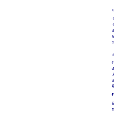
แ
ก
ก
ป
ต
ส
แ
ร
ท
เ
ห
ค
ร
ด
ส