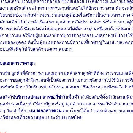
รานสเลชั่น เรามีบุคลากรที่จำกัด ซึ่งเปี่ยมด้วยประสบการณ์ในการแปลคู่ม
ับงานลูกค้าแล้ว จะไม่สามารถรับงานชิ้นต่อไปได้อีกจนกว่างานเดิมจะแล้ว
โยบายแบ่งงานกันทำ เพราะงานแปลคู่มือเครื่องจักร เป็นงานเฉพาะทาง ดัง
ิศทางเดียวกันและต่อเนื่อง หากลูกค้าท่านใดประสงค์จะเร่งรัดการแปลคู่ม
ริการท่านได้ ซึ่งจะส่งผลให้ผลงานแปลไม่มีมาตรฐานหรือถูกต้องเป็นแน
ะจายงานแปลให้กับผู้แปลหลายท่าน การทำธุรกิจรับแปลภาษาเป็นการใ
องแต่ละบุคคล ดังนั้น ผู้แปลแต่ละท่านมีความเชี่ยวชาญในงานแปลแตกต
อบแต่สิ่งดีๆ ให้กับลูกค้าของเราเสมอมา
ปลเอกสาร
ร
าคาถูก
ำหรับ ลูกค้าที่ต้องการงานคุณภาพ แต่สำหรับลูกค้าที่ต้องการงานแปลเพียงเพ
้องการของลูกค้าในระดับที่เป็นต้องการนำเอกสารดังกล่าวไปใช้ใน การ
ำหรับนักศึกษาไว้บริการท่านในราคาย่อมเยา ซึ่งสร้างความพึงพอใจสำหรับล
ู้สนใจใช้
บริการแปลเอกสารขอวีซ่า
ในพื้นที่ใกล้เคียงกับที่ตั้งสำนักงาน 
ันอย่างต่อเนื่อง ทำให้เรามีฐานข้อมูลลูกค้าแปลเอกสารขอวีซ่าจำนวนมาก
่อๆ กัน ทำให้การ
แปลเอกสารด่วน
ตอบโจทย์ได้อย่างครบถ้วน การแปลเอกส
อวีซ่าท่องเที่ยวสถานทูตฯ ประจำประเทศไทย
 Back