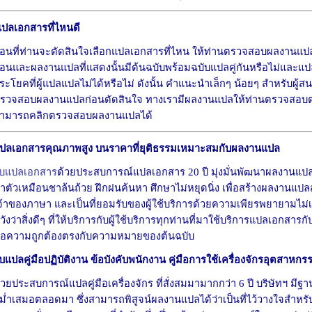
ปลเอกสารที่ไหนดี
่อนที่ท่านจะตัดสินใจเลือกแปลเอกสารที่ไหน ให้ท่านตรวจสอบผลงานแปล
่อนและผลงานแปลที่แสดงนั้นมีต้นฉบับพร้อมฉบับแปลคู่กันหรือไม่และ
ระโยคที่ผู้แปลแปลไม่ได้หรือไม่ ดังนั้น คำแนะนำเล็กๆ น้อยๆ สำหรับผู
รวจสอบผลงานแปลก่อนตัดสินใจ ทางเรามีผลงานแปลให้ท่านตรวจสอบตามท
ามารถคลิกตรวจสอบผลงานแปลได้
ปลเอกสารคุณภาพสูง บนราคาที่ยุติธรรมเหมาะสมกับผลงานแปล
ับแปลเอกสาร
ด้วยประสบการณ์แปลเอกสาร 20 ปี มุ่งมั่นพัฒนาผลงานแป
ำตัวเหมือนชาล้นถ้วย ฝึกฝนค้นหา ศึกษาไม่หยุดนิ่ง เพื่อสร้างผลงานแปลส
จ้าของภาษา และเป็นที่ยอมรับของผู้ใช้บริการด้วยความเพียรพยายามไม
วังว่าสิ่งดีๆ ที่ให้บริการกับผู้ใช้บริการทุกท่านที่มาใช้บริการแปลเอกสารกับ
ือความถูกต้องตรงกับความหมายของต้นฉบับ
ับแปลคู่มือ
ปฏิบัติงาน ข้อบังคับพนักงาน คู่มือการใช้เครื่องจักรอุตสาหกร
้วยประสบการณ์แปลคู่มือเครื่องจักร ที่สั่งสมมามากกว่า 6 ปี บริษัทฯ มีฐา
ม่ำเสมอตลอดมา ซึ่งสามารถพิสูจน์ผลงานแปลได้ว่าเป็นที่ไว้วางใจสำหรับล