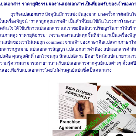
แปลเอกสาร ราคายุติธรรมผลงานแปลเอกสารเป็นที่ยอมรับของเจ้าของภ
ธุรกิจ
แปลเอกสาร
ปัจจุบันมีการแข่งขันสูงมาก บางครั้งการตัดสิ
ป็นเครื่องพิสูจน์ "ราคาถูกคุณภาพดี" เป็นคำที่นิยมใช้กันในวงการโฆษณ
ัดสินใจให้ใช้
บริการแปลเอกสาร
แต่เราขอยืนยันว่าปรัชญาในการให้บริ
ุณภาพสูง ราคายุติธรรม" เพราะผลงานแปลทุกชิ้นที่ผ่านมาเป็นเครื่องพิสูจ
านแปลของเราไม่เคยถูก comment จากเจ้าของภาษาคือแปลจากภาษาไท
อกสารกฎหมาย
แปลเอกสารสัญญา
แปลเอกสารคำฟ้อง
แปลเอกสารคำพิ
ปลคือ คุณพูลศักดิ์ เอกโรจนกุล นักแปลอิสระ ยึดอาชีพนักแปลมายาวนานอ
วามรู้ความสามารถมายาวนานรับแปลเอกสารจากศูนย์แปลต่างๆ ตั้งแต่ปี 25
ึ้นเองเพื่อรับแปลเอกสารโดยไม่ผ่านศูนย์แปลซึ่งเป็นคนกลาง