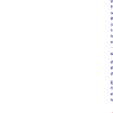
ท
ร
น
ท
บ
ร
ข
ม
แ
ส
ต
ส
ผ
ก
ต
ข
«