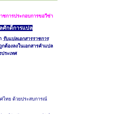
รราชการประกอบการขอวีซ่า
ลศักดิ์การแปล
่า
รับแปลเอกสารราชการ
ถูกต้องลงในเอกสารคำแปล
างประเทศ
ทศไทย ด้วยประสบการณ์