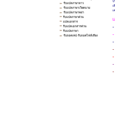
ปร
รับแปลภาษาลาว
เ
รับแปลภาษาเวียดนาม
เค
รับแปลภาษาพม่า
รับแปลภาษาด่วน
เ
แปลเอกสาร
รับแปลเอกสารด่วน
รับแปลภาษา
-
รับถอดเทป-รับถอดไฟล์เสียง
-
-
-
-
-